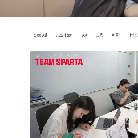
See All
팀스파르타
AX
교육
피플
마케