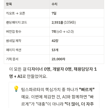
항목
수치
킥오프 → 오픈
7일
랜딩페이지 코드
2,551줄
 (105KB)
버전업 횟수
7회
 (v0 → v2.0)
썸네일 제작
42장
페이지 섹션
13개
기획 문서
23,000자
이 모든 걸 
디자이너 0명, 개발자 0명, 채용담당자 1
명 + AI
로 만들었어요.
💡
팀스파르타의 핵심가치 중 하나가 
"빠르게"
예요. 이번에 체감한 건, AI와 함께하면 "빠
르게"가 "대충"이 아니라 
"더 많이, 더 자주 