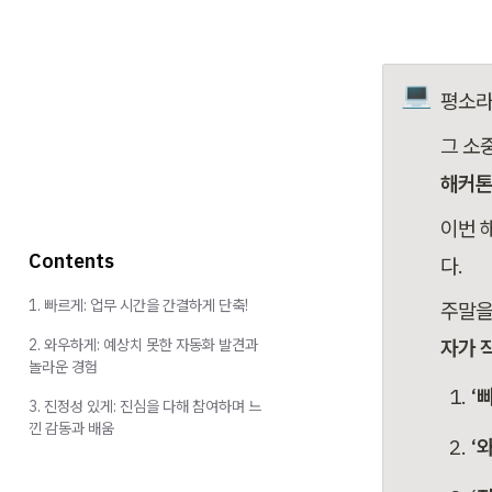
💻
평소라
그 소
해커
이번 
Contents
다.
1. 빠르게: 업무 시간을 간결하게 단축!
주말을
2. 와우하게: 예상치 못한 자동화 발견과
자가 
놀라운 경험
‘
3. 진정성 있게: 진심을 다해 참여하며 느
낀 감동과 배움
‘