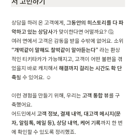
저 고민하기
상담을 하러 온 고객에게, 
그동안의 히스토리를 다 파
악하고 있는 상담사
가 맞이한다면 어떨까요? 🤔

여러 면에서 고객은 감동을 받을 수밖에 없어요. 소위 
“개떡같이 말해도 찰떡같이 알아듣는다”
 라는 환상
적인 티키타카가 가능해지고, 고객이 어떤 불편을 겪
었을지 바로 캐치해서 
해결까지 걸리는 시간도 확 단
축
될 수 있어요. ☺️

이런 경험을 만들기 위해, 우리는 
고객 통합 뷰
를 구
축했어요.

어드민에서 
고객 정보, 결제 내역, 대고객 메시지(문
자, 알림톡, 메일 등), 상담 내역, 케어 기록
까지 한 번
에 확인할 수 있도록 정리했죠.
